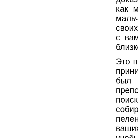
как 
маль
своих
с ва
близк
Это п
прини
был 
препо
поис
соби
пелен
ваши
учеб