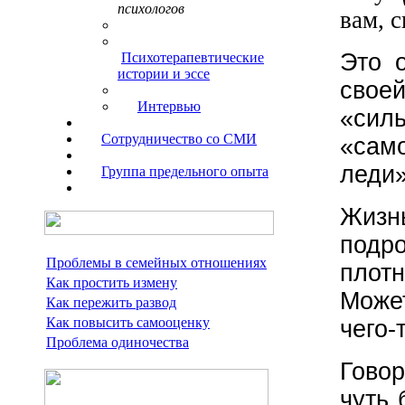
психологов
вам, с
Это 
Психотерапевтические
истории и эссе
свое
Интервью
«с
Сотрудничество со СМИ
«сам
леди»
Группа предельного опыта
Жизн
подр
Проблемы в семейных отношениях
плот
Как простить измену
Може
Как пережить развод
Как повысить самооценку
чего-
Проблема одиночества
Говор
чуть 