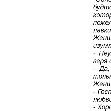
будт
кото
поже
лавки
Женщ
изумл
- Не
веря 
- Да
толь
Женщ
- Гос
любви
- Хор