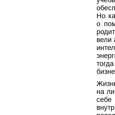
обесп
Но ка
о по
роди
вели 
инте
энерг
тогд
бизне
Жизнь
на ли
себе
внут