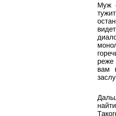
Муж 
тужит
оста
виде
диал
моно
гореч
реже
вам 
заслу
Даль
найт
Таког