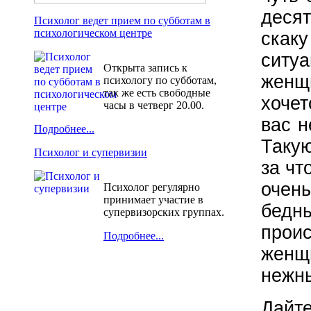
деся
Психолог ведет прием по субботам в
психологическом центре
скаку
ситу
Открыта запись к
женщи
психологу по субботам,
так же есть свободные
хочет
часы в четверг 20.00.
вас н
Подробнее...
Такую
Психолог и супервизии
за чт
очен
Психолог регулярно
принимает участие в
бедн
супервизорских группах.
прои
Подробнее...
женщ
нежн
Дайт