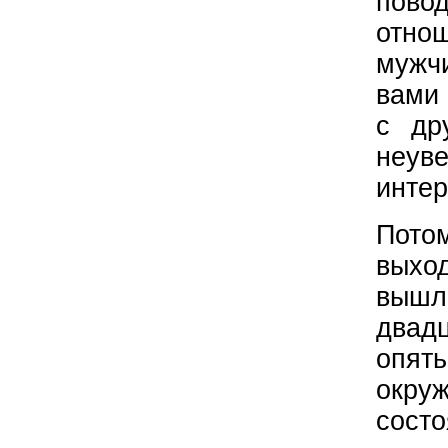
пово
отно
мужч
вами 
с др
неув
интер
Пото
выход
вышл
двад
опят
окр
состо