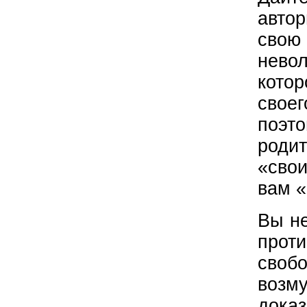
авто
свою
нево
котор
свое
поэто
роди
«сво
вам «
Вы не
прот
свобо
возм
доказ