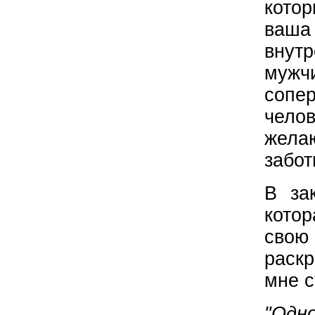
кото
ваша
внут
мужч
сопе
чело
желаю
забот
В за
кото
свою
раскр
мне с
"Одн