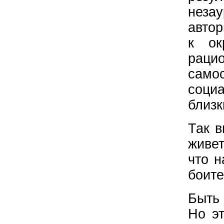
неза
авто
к ок
рац
сам
соци
близк
Так в
живет
что н
боите
Быть 
Но эт