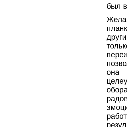
был в
Желан
план
друг
толь
пере
позво
она
цел
обо
радо
эмо
рабо
резу