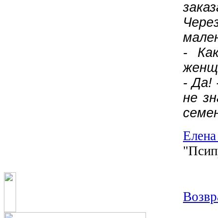
зака
Чере
мале
- Ка
женщ
- Да!
не з
семен
Елена
"Псип
Возвр