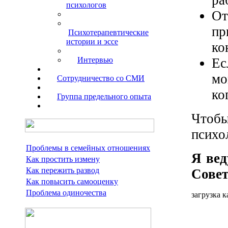
психологов
О
п
Психотерапевтические
истории и эссе
ко
Ес
Интервью
мо
Сотрудничество со СМИ
ко
Группа предельного опыта
Чтобы
психо
Проблемы в семейных отношениях
Я вед
Как простить измену
Как пережить развод
Совет
Как повысить самооценку
Проблема одиночества
загрузка к