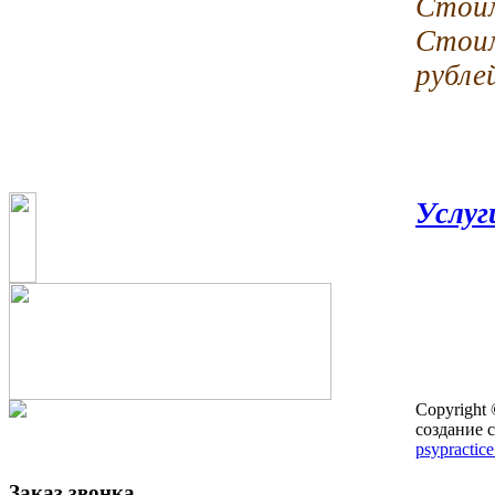
Стоим
Стои
рубле
Услуг
Copyright
создание с
psypractice
Заказ звонка