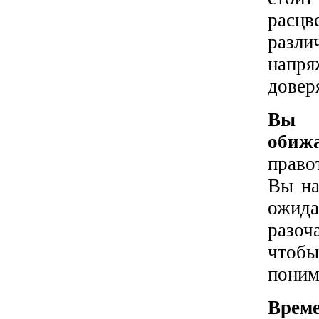
расцв
разли
напря
довер
Вы з
обижа
право
Вы на
ожида
разоч
чтобы
поним
Време