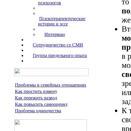
то
психологов
п
же
Психотерапевтические
истории и эссе
Вт
Интервью
мо
Сотрудничество со СМИ
пр
в 
Группа предельного опыта
м
св
зр
Проблемы в семейных отношениях
ил
Как простить измену
Как пережить развод
за
Как повысить самооценку
К 
Проблема одиночества
св
вр