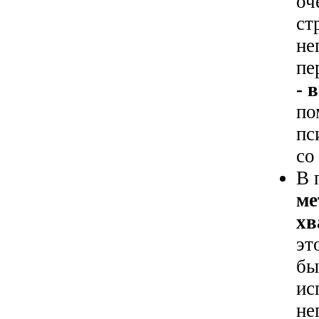
оч
ст
не
пе
- 
по
пс
со
В 
ме
хв
эт
бы
ис
не