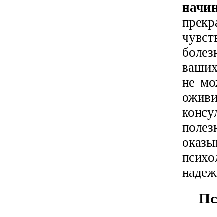
начи
прек
чувс
болез
ваших
не мо
ожив
консу
поле
оказ
псих
надеж
Пс