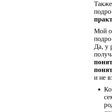
Также
подро
практ
Мой о
подро
Да, у
получ
понят
поня
и не в
Ко
се
ро