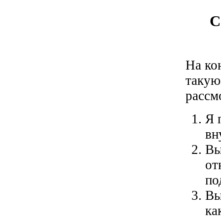
С
На ко
такую
рассм
Я 
вн
Вы
от
по
Вы
ка