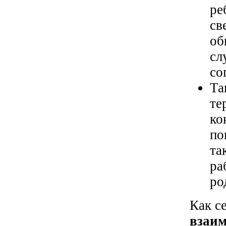
ре
св
об
сл
со
Та
те
ко
по
та
ра
ро
Как с
взаим