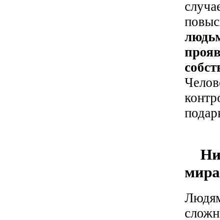
случа
повыс
людьм
прояв
собст
Челов
контро
подарк
Низк
мира
Людям
сложн