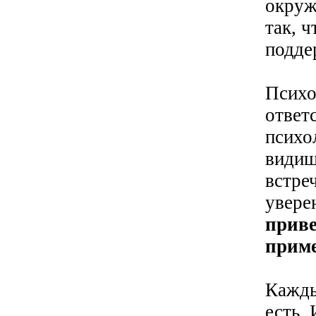
окруж
так, 
подде
Психо
ответ
психо
видиш
встреч
увере
приве
приме
Кажды
есть. 