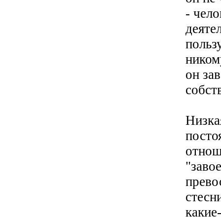
- чело
деяте
польз
ником
он зав
собст
Низка
посто
отнош
"завое
прево
стесн
какие