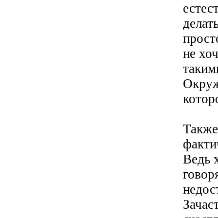
естес
делат
прост
не хо
таким
Окруж
котор
Также
факти
Ведь 
говор
недос
Зачас