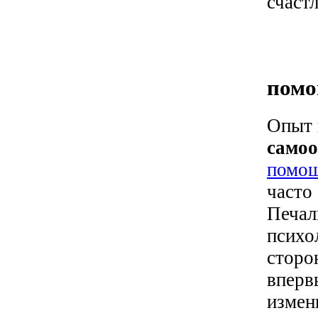
счаст
Ка
помо
Опыт 
самоо
помощ
часто 
Печал
психо
сторо
вперв
измен