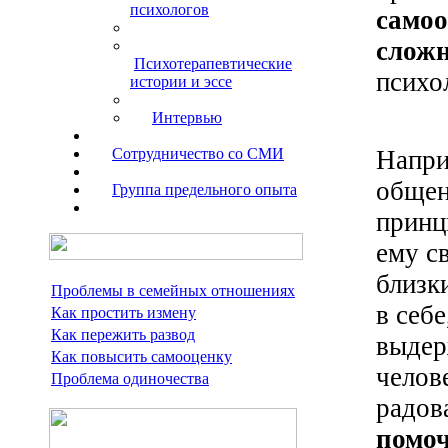
психологов
самоо
сложн
Психотерапевтические
психо
истории и эссе
Интервью
Напри
Сотрудничество со СМИ
общен
Группа предельного опыта
принц
ему с
близк
Проблемы в семейных отношениях
в себ
Как простить измену
Как пережить развод
выдер
Как повысить самооценку
челов
Проблема одиночества
радов
помоч