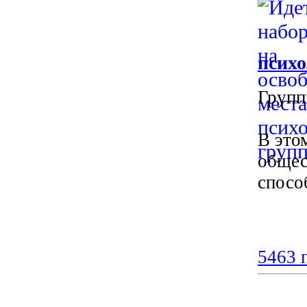
псих
Групп
В это
общес
спосо
5463 