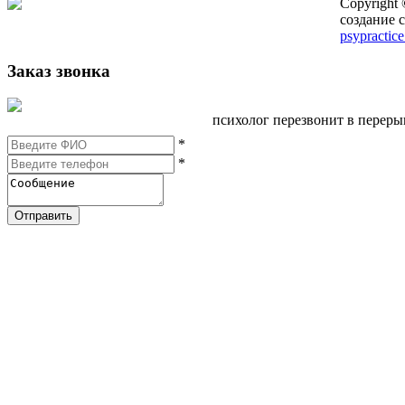
Copyright
создание с
psypractice
Заказ звонка
психолог перезвонит в перер
*
*