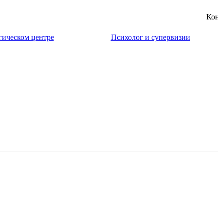
Кон
гическом центре
Психолог и супервизии