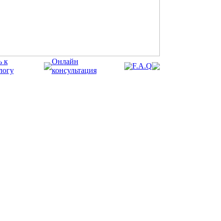
ь к
Онлайн
F.A.Q
логу
консультация