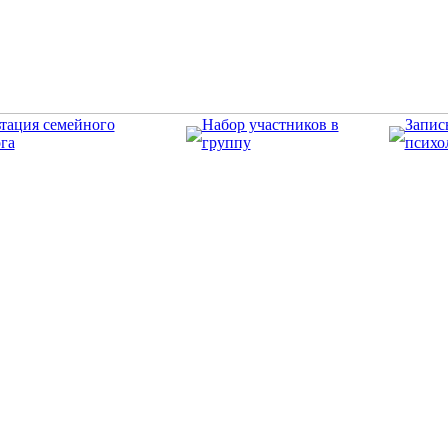
тация семейного
Набор участников в
Запис
га
группу
психо