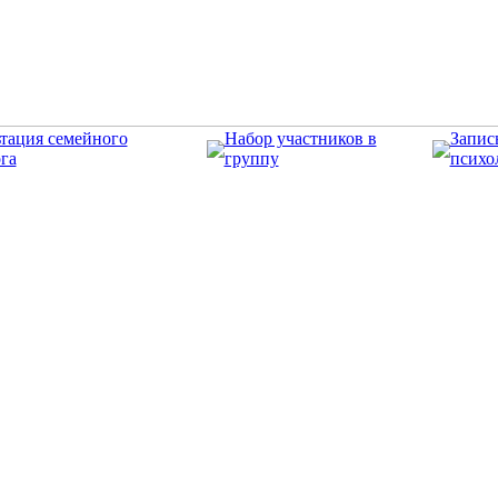
тация семейного
Набор участников в
Запис
га
группу
психо