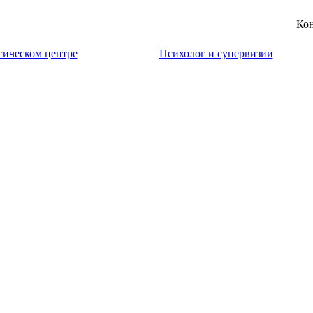
Кон
гическом центре
Психолог и супервизии