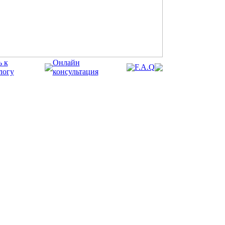
ь к
Онлайн
F.A.Q
логу
консультация