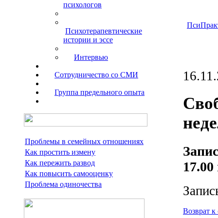
психологов
ПсиПрак
Психотерапевтические
истории и эссе
Интервью
16.11
Сотрудничество со СМИ
Группа предельного опыта
Своб
неде
Проблемы в семейных отношениях
Запис
Как простить измену
Как пережить развод
17.00 
Как повысить самооценку
Проблема одиночества
Запис
Возврат к